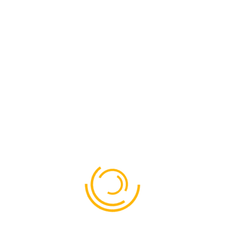
nostrum exercit ationem ullam corporis suscipit
laboriosam, nisi ut aliquid.
quia non numquam eius modi tempora incidunt ut
labore et dolore magnam aliquam quaerat
voluptatem. Ut enim ad minima veniam. quis
nostrum exercit ationem ullam corporis suscipit
laboriosam, nisi ut aliquid.
MORE ABOUT EVENT
Nam libero tempore, cum soluta nobis est eligendi
opti
Wumque nihil impedit quo minus id quod maxime
placeat facere
Nam libero tempore, cum soluta nobis est eligendi
opti
Wumque nihil impedit quo minus id quod maxime